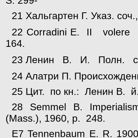
S. 299- '
21 Хальгартен Г. Указ. соч.,
22 Corradini E. II volere
164.
23 Ленин В. И. Полн. собр
24 Алатри П. Происхождени
25 Цит. по кн.: Ленин В. й. 
28 Semmel В. Imperialis
(Mass.), 1960, p. 248.
E7 Tennenbaum E. R. 1900.