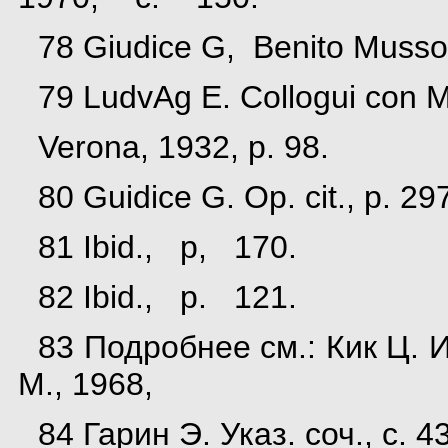
78 Giudice G, Benito Mussoli
79 LudvAg E. Collogui con M
Verona, 1932, p. 98.
80 Guidice G. Op. cit., p. 29
81 Ibid., p, 170.
82 Ibid., p. 121.
83 Подробнее см.: Кик Ц.
М., 1968,
84 Гарин Э. Указ. соч., с. 43