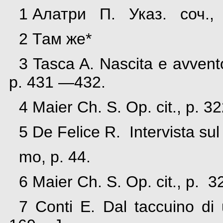
1 Алатри П. Указ. соч.,
2 Там же*
3 Tasca A. Nascita e avvent
p. 431 —432.
4 Maier Ch. S. Op. cit., p. 3
5 De Felice R. Intervista sul 
mo, p. 44.
6 Maier Ch. S. Op. cit., p. 3
7 Conti E. Dal taccuino 