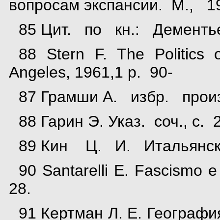
вопросам экспансии. М., 19
85 Цит. по кн.: Дементьев
88 Stern F. The Politics o
Angeles, 1961,1 p. 90-
87 Грамши А. избр. произв
88 Гарин Э. Указ. соч., с.
89 Кин Ц. И. Итальянские
90 Santarelli E. Fascism
28.
91 Кертман Л. Е. География