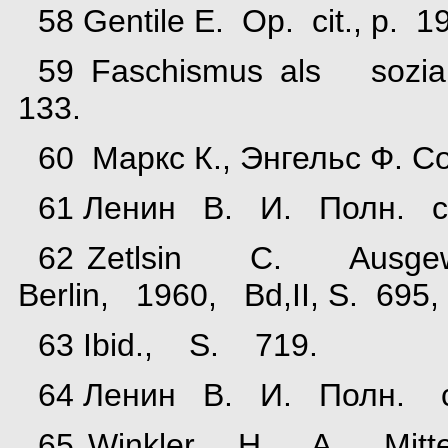
58 Gentile E. Op. cit., p. 1
59 Faschismus als sozia
133.
60 Маркс К., Энгельс Ф. Соч.
61 Ленин В. И. Полн. собр
62 Zetlsin С. Ausge
Berlin, 1960, Bd,II, S. 695,
63 Ibid., S. 719.
64 Ленин В. И. Полн. соб
65 Winkler H. A. Mi