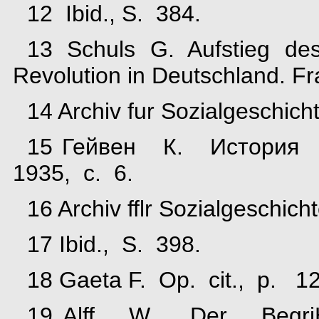
12 Ibid., S. 384.
13 Schuls G. Aufstieg des
Revolution in Deutschland. Fra
14 Archiv fur Sozialgeschich
15 Гейвен К. История 
1935, с. 6.
16 Archiv fflr Sozialgeschicht
17 Ibid., S. 398.
18 Gaeta F. Op. cit., p. 
19 Alff W. Der Begr