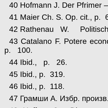
40 Hofmann J. Der Pfrimer —
41 Maier Ch. S. Op. cit., p.
42 Rathenau W. Politische
43 Catalano F. Potere eco
p. 100.
44 Ibid., p. 26.
45 Ibid., p. 319.
46 Ibid., p. 118.
47 Грамши А. Избр. произв.,