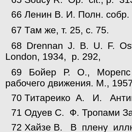
66 Ленин В. И. Полн. собр. 
67 Там же, т. 25, с. 75.
68 Drennan J. B. U. F. Os
London, 1934, p. 292,
69 Бойер Р. О., Морепс
рабочего движения. М., 1957,
70 Титареико А. И. Антии
71 Одуев С. Ф. Тропами За
72 Хайзе В. В плену иллю