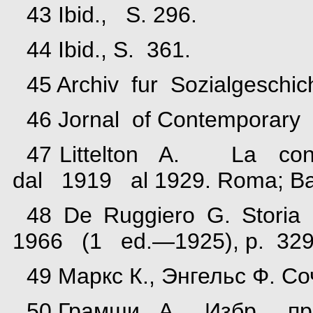
43 Ibid., S. 296.
44 Ibid., S. 361.
45 Archiv fur Sozialgeschic
46 Jornal of Contemporary 
47 Littelton A. La conq
dal 1919 al 1929. Roma; Bar
48 De Ruggiero G. Storia
1966 (1 ed.—1925), p. 329
49 Маркс К., Энгельс Ф. Соч.
50 Грамши А. Избр. произ