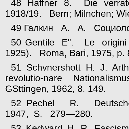
48 Haffner 8. Die verra
1918/19. Bern; Milnchen; Wi
49 Галкин А. А. Социоло
50 Gentile E". Le origin
1925). Roma, Bari, 1975, p.
51 Schvnershott H. J. Art
revolutio-nare Nationali
GSttingen, 1962, 8. 149.
52 Pechel R. Deutscher 
1947, S. 279—280.
53 Kedward H. R. Fasc