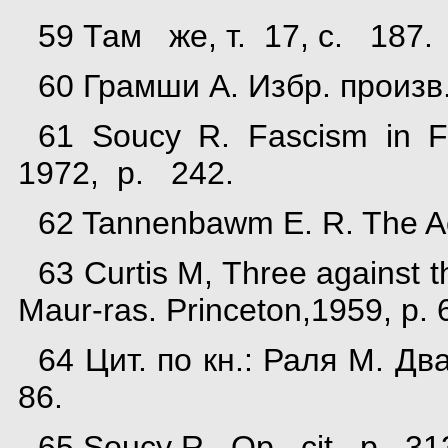
59 Там же, т. 17, с. 187.
60 Грамши А. Избр. произв.
61 Soucy R. Fascism in 
1972, p. 242.
62 Tannenbawm E. R. The A
63 Curtis M, Three against t
Maur-ras. Princeton,1959, p. 
64 Цит. по кн.: Раля М. Д
86.
65 Soucy R. Op. cit., p. 31