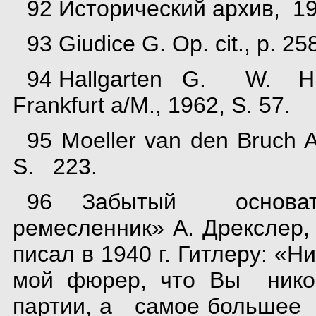
92 Исторический архив, 1
93 Giudice G. Op. cit., p. 25
94 Hallgarten G. W. Hit
Frankfurt a/M., 1962, S. 57.
95 Moeller van den Bruch A
S. 223.
96 Забытый основат
ремесленник» А. Дрексл
писал в 1940 г. Гитлеру: «Н
мой фюрер, что Вы ник
партии, а самое больш