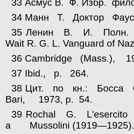
33 Асмус В. Ф. Избр. филос
34 Манн Т. Доктор Фауст
35 Ленин В. И. Полн. с
Wait R. G. L. Vanguard of Na
36 Cambridge (Mass.), 1
37 Ibid., p. 264.
38 Цит. по кн.: Босса
Bari, 1973, p. 54.
39 Rochal G. L'esercit
a Mussolini (1919—1925).