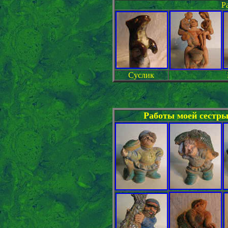
Р
Суслик
Работы моей сестр