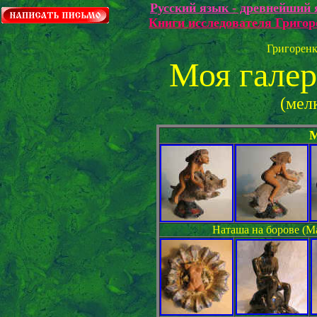
Русский язык - древнейший 
Книги исследователя Григо
Григорен
Моя галер
(мел
М
Наташа на борове (М