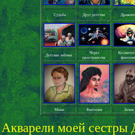
Судьба
Друг детства
Драконч
Через
Космичес
Детские забавы
пространства
фантаз
Мама
Фантазия
Бомж
Акварели моей сестры