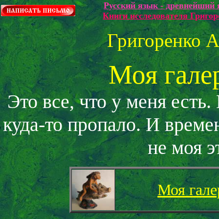
Русский язык - древнейший 
Книги исследователя Григо
Григоренко 
Моя гале
Э
то все, что у меня есть
куда-то пропало. И времен
не моя э
Моя гале