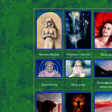
Богиня Иштар
Моя же
Фейерверк в Харькове
Новоафон
Аристотель
Моя дочь
монасты