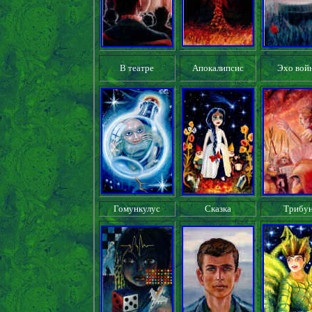
В театре
Апокалипсис
Эхо вой
Гомункулус
Сказка
Трибу