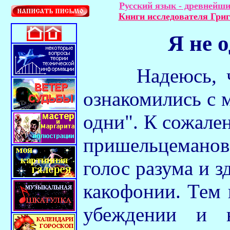
Русский язык - древнейши
Книги исследователя Гри
Я не 
Надеюсь, что
ознакомились с 
одни". К сожале
пришельцеманов
голос разума и з
какофонии. Тем 
убеждении и 