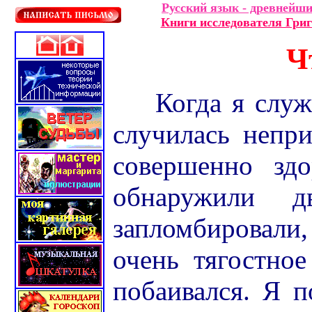
Русский язык - древнейши
Книги исследователя Гри
Ч
Когда я слу
случилась непри
совершенно зд
обнаружили д
запломбировали
очень тягостное
побаивался. Я п