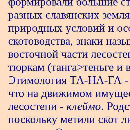
формировали большие ста
разных славянских земля
природных условий и ос
скотоводства, знаки назы
восточной части лесосте
тюркам (танга>теньге и в
Этимология ТА-НА-ГА 
что на движимом имущест
лесостепи -
клеймо
. Род
поскольку метили скот л