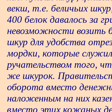
векш, т.е. беличьих шкур
400 белок давалось за гр
невозможности возить б
шкур для удобства отрез
мордки, которые служил
ручательством того, чт
же шкурок. Правительс
оборота вместо денежны
наложенным на них каз
вместо этих кожаных ден