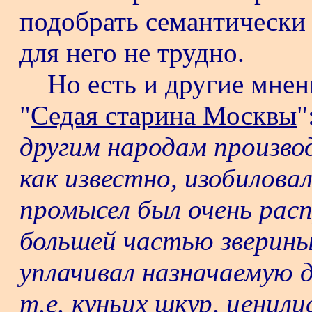
подобрать семантически 
для него не трудно.
Но есть и другие мнен
"
Седая старина Москвы
"
другим народам произво
как известно, изобилова
промысел был очень рас
большей частью зверины
уплачивал назначаемую да
т.е. куньих шкур, ценилис