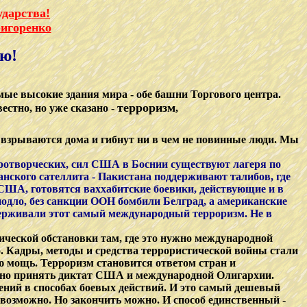
ударства!
ригоренко
рю!
е высокие здания мира - обе башни Торгового центра.
терроризм
естно, но уже сказано -
,
гда взрываются дома и гибнут ни в чем не повинные люди. Мы
отворческих, сил США в Боснии существуют лагеря по
анского сателлита - Пакистана поддерживают талибов, где
 США, готовятся ваххабитские боевики, действующие и в
дло, без санкции ООН бомбили Белград, а американские
держивали этот самый международный терроризм. Не в
ической обстановки там, где это нужно международной
о. Кадры, методы и средства террористической войны стали
 мощь. Терроризм становится ответом стран и
очно принять диктат США и международной Олигархии.
чений в способах боевых действий. И это самый дешевый
возможно. Но закончить можно. И способ единственный -