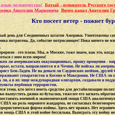
 язык человечества!
Батый - основатель Русского гос
оренко Анатолия Марковича
Видео канал Анатолия Г
Кто посеет ветер - пожнет бу
ый день для Соединенных штатов Америки. Уничтожены самы
ка потрясена. Да, событие потрясающее! Пока ничего не изв
.
ерроризм - это плохо. Мы, в Москве, тоже знаем, как это, ко
оться с ним всем миром!
ом ли американских оккупационных, прошу прощения - мир
орые, кстати, направляются и в Чечню. Не войска ли америк
рист Бен-Ладен. Не на деньги ли Саудовских шейхов, друзей
ерживают сепаратистов в Косово и Македонии. Не США ли по
ли, а в их лице международная олигархия, создавали и под
пункты вербовки террористов.
я теми, кто хотел иметь средство для дестабилизации полит
гко выпустить джина из бутылки, тяжелее его загнать обратн
вопоставить военной и экономической мощи США аналогичную
я США на роль мирового жандарма, не согласных безоговор
еррористическая форма войны. Здесь нет правил. Нет ограни
ая мощь США в этой войне бессильна. Выиграть эту войну не