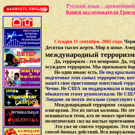
Русский язык - древнейший
Книги исследователя Григ
Сегодня 11 сентября. 2001 года.
Черн
Десятки тысяч жертв. Мир в шоке. Амери
международный терроризм
Да, терроризм - это нехорошо. Да, т
осуждаем терроризм. Мы призываем бор
Но один нюанс есть.
Не под крылышк
подготовке этих самых террористов, кот
нашёл свое пристанище известный терро
Чечне. Не США ли поддерживали и подд
обыватели этому рукоплескали. Не США 
Лондоне ли почти легально существуют 
Международный терроризм создавалс
олигархии. Это их пятая колонна. Но ле
осваиваться теми, кто не может проти
политических сил на наглые притязани
Это уже не совсем терроризм. Это т
способ боевых действий. Вся вооруженн