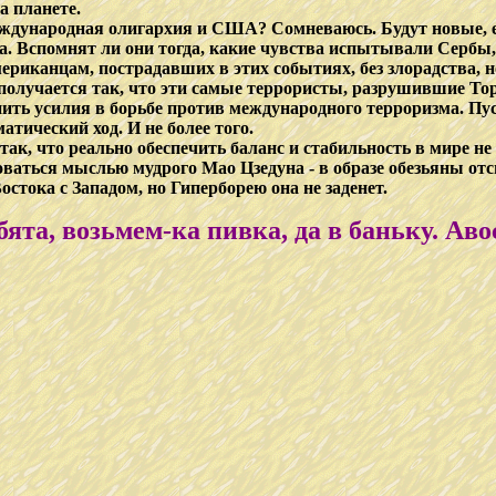
а планете.
 международная олигархия и США? Сомневаюсь. Будут новые, 
ха. Вспомнят ли они тогда, какие чувства испытывали Сербы
иканцам, пострадавших в этих событиях, без злорадства, но 
получается так, что эти самые террористы, разрушившие Т
ть усилия в борьбе против международного терроризма. Пуст
тический ход. И не более того.
так, что реально обеспечить баланс и стабильность в мире н
зоваться мыслью мудрого Мао Цзедуна - в образе обезьяны отс
остока с Западом, но Гиперборею она не заденет.
бята, возьмем-ка пивка, да в баньку. Ав