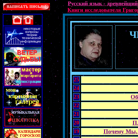
Русский язык - древнейший
Книги исследователя Григ
Ч
25
24
23
Об
22
21
20
П
19
Почему Мы, 