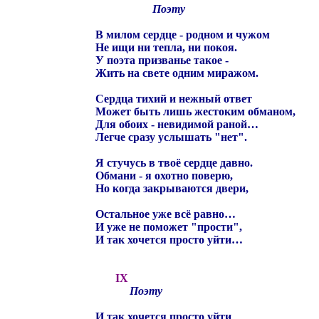
Поэту
В милом сердце - родном и чужом
Не ищи ни тепла, ни покоя.
У поэта призванье такое -
Жить на свете одним миражом.
Сердца тихий и нежный ответ
Может быть лишь жестоким обманом,
Для обоих - невидимой раной…
Легче сразу услышать "нет".
Я стучусь в твоё сердце давно.
Обмани - я охотно поверю,
Но когда закрываются двери,
Остальное уже всё равно…
И уже не поможет "прости",
И так хочется просто уйти…
IX
Поэту
И так хочется просто уйти