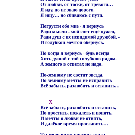
От любви, от тоски, от тревоги…
Я иду, но не знаю дороги.
Я ищу… но сбиваюсь с пути.
Погрусти обо мне - я вернусь
Ради мысли - мой свет ещё нужен,
Ради душ с их невидимой дружбой, -
И голубкой-мечтой обернусь.
Но когда я вернусь - будь всегда
Хоть душой с той голубкою рядом.
А земного в ответах не надо,
По-земному не светит звезда.
По-земному мечты не исправить
Всё забыть, разлюбить и оставить…
X
Всё забыть, разлюбить и оставить,
Но простить, пожалеть и понять,
И мечты о любви не отнять,
И далёкое время прославить…
Ты молчаньем просила тепла,