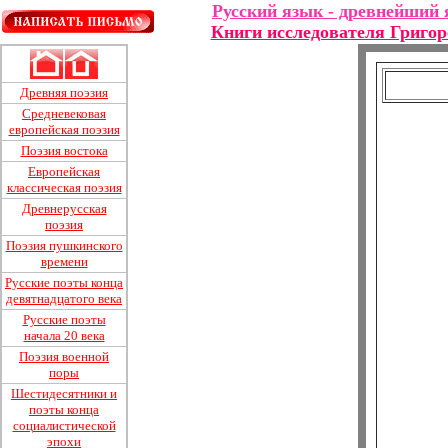
Русский язык - древнейший 
Книги исследователя Григо
Древняя поэзия
Средневековая
европейская поэзия
Поэзия востока
Европейская
классическая поэзия
Древнерусская
поэзия
Поэзия пушкинского
времени
Русские поэты конца
девятнадцатого века
Русские поэты
начала 20 века
Поэзия военной
поры
Шестидесятники и
поэты конца
социалистической
эпохи