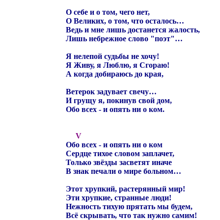
О себе и о том, чего нет,
О Великих, о том, что осталось…
Ведь и мне лишь достанется жалость,
Лишь небрежное слово "поэт"…
Я нелепой судьбы не хочу!
Я Живу, я Люблю, я Сгораю!
А когда добираюсь до края,
Ветерок задувает свечу…
И грущу я, покинув свой дом,
Обо всех - и опять ни о ком.
V
Обо всех - и опять ни о ком
Сердце тихое словом заплачет,
Только звёзды засветят иначе
В знак печали о мире больном…
Этот хрупкий, растерянный мир!
Эти хрупкие, странные люди!
Нежность тихую прятать мы будем,
Всё скрывать, что так нужно самим!