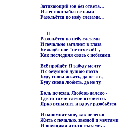
Затихающий зов без ответа…
И жестоко забытое нами
Разольётся по небу слезами…
II
Разольётся по небу слезами
И печально заглянет в глаза
Безнадёжное "не исчезай!",
Как последняя связь с небесами.
Всё пройдёт. Я забуду мечту,
И с безумной душою поэта
Буду снова искать, да не это,
Буду снова любить, да не ту.
Боль исчезла. Любовь далеко -
Где-то тихой слезой отзовётся.
Ярко вспыхнет и вдруг разобьётся,
И напомнит мне, как нелегко
Жить с печалью, звездой и мечтами
И зовущими что-то глазами…