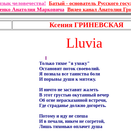
язык человечества!
Батый - основатель Русского госу
ренко Анатолия Марковича
Видео канал Анатолия Гр
Ксения ГРИНЕВСКАЯ
Lluvia
I
Только тихое "я ухожу"
Остановит поток своеволий.
Я познала все таинства боли
И порывы души к мятежу.
И ничто не заставит жалеть
В этот грустью окутанный вечер
Об огне нерасказанной встречи,
Где страданье должно догореть.
Потому и иду не спеша
И в печали, никем не согретой,
Лишь тихонько оплачет душа