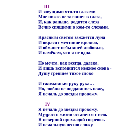
III
И зовущими что-то глазами
Мне никто не заглянет в глаза,
И, как раньше, родится слеза
Вечно спящими в ком-то слезами.
Красным светом зажжётся луна
И окрасит мечтание кровью,
И обманет небывшей любовью,
И намёком, что я не одна.
Но мечта, как всегда, далека,
И лишь вспомнится нежное снова -
Душу гревшее тихое слово
И сжимавшая руку рука…
Но, любви не поддавшись ножу,
Я печаль до звезды провожу.
IV
Я печаль до звезды провожу.
Мудрость жизни останется с нею.
Я неверной прохладой согреюсь
И печальную песню сложу.