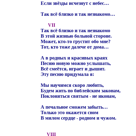
Если звёзды исчезнут с небес…
Так всё близко и так незнакомо…
VII
Так всё близко и так незнакомо
В этой жизнью больной стороне.
Может, кто-то грустит обо мне?
Тот, кто тоже далече от дома…
А в родных и красивых краях
Песню новую можно услышать,
Всё смеётся, играет и дышит.
Эту песню придумала я:
Мы научимся скоро любить,
Будем жить по библейским законам,
Поклоняться святым - не иконам,
А печальное сможем забыть…
Только это окажется сном
В милом сердце - родном и чужом.
VIII