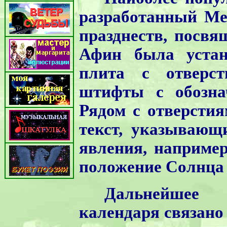
разработанный Мето
празднеств, посвя
Афин была устан
плита с отверст
штифты с обозна
Рядом с отверсти
текст, указывающ
явления, например
положение Солнца в
Дальнейшее с
календаря связано