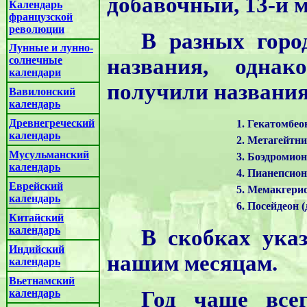
добавочный, 13-й м
Календарь
французской
революции
В разных горо
Лунные и лунно-
солнечные
названия, однак
календари
получили названия
Вавилонский
календарь
Древнегреческий
1. Гекатомбео
календарь
2. Метагейтни
Мусульманский
3. Боэдромион
календарь
4. Пианепсион
Еврейский
5. Мемакгерио
календарь
6. Посейдеон (
Китайский
календарь
В скобках ука
Индийский
нашим месяцам.
календарь
Вьетнамский
календарь
Год чаще всег