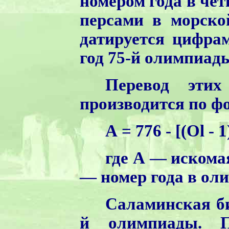
номером года в чет
персами в морско
датируется цифрам
год 75-й олимпиад
Перевод этих
производится по ф
А = 776 - [(Оl - 1)
где А — искома
— номер года в ол
Саламинская би
й олимпиады. П