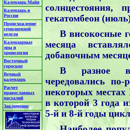
Календарь Майя
солнцестояния, 
Календарь в
России
гекатомбеон (июль)
Происхождение
семидневной
В високосные г
недели
месяца вставлял
Календарные
эры и
добавочным месяце
хронология
Восточный
гороскоп
В разное вр
Вечный
чередовались по-р
календарь
Расчет
некоторых местах 
православных
пасхалий
в которой 3 года 
Заключение
5-й и 8-й годы цикл
Наиболее попу