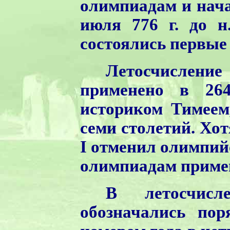
олимпиадам и нача
июля 776 г. до н
состоялись первые
Летосчислени
применено в 264
историком Тимеем
семи столетий. Хотя
I отменил олимпий
олимпиадам примен
В летосчис
обозначались по