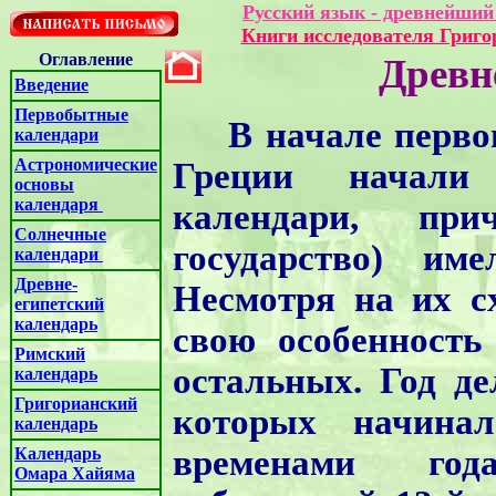
Русский язык - древнейший
Книги исследователя Григ
Оглавление
Древн
Введение
Первобытные
В начале перво
календари
Астрономические
Греции начали 
основы
календаря
календари, пр
Солнечные
государство) им
календари
Древне-
Несмотря на их с
египетский
календарь
свою особенность
Римский
остальных. Год д
календарь
Григорианский
которых начина
календарь
временами год
Календарь
Омара Хайяма