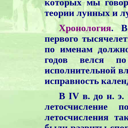
которых мы говор
теории лунных и л
Хронология
. В
первого тысячелет
по именам должно
годов велся п
исполнительной вла
исправность кален
В IV в. до н. 
летосчисление п
летосчисления та
были развиты спор