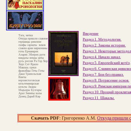
Введение
Тэги, метки
Откуда пришли славяне
Раздел 1. Методология.
германцы римляне
Раздел 2. Законы истории.
скифы сарматы веков
славян арии маркоманы
Раздел 3. Некоторые методо
готы Ерманарих
Аларих Эйзерих руги
Раздел 4. Начало начал.
вандалы венды анты
русь россия Ра Гор Хор
Раздел 5. Европейский котёл
.
Хорс Сет Ярило
Макошь греки
Раздел 6. Славянская цивилиз
фракийцы Геты Готы
Даки Трипольская
Раздел 7. Бои без правил.
Винча
Раздел 8. Потрясение основ.
верхнестоговская
кельтеминарская
Раздел 9. Римская империя п
кельты Авары
Мадьяры Булгары
Раздел 10. Прощай проклята
Арал Змиевы валы
Донец Дарий Кир
Раздел 11. Шакалы.
Скачать
PDF
: Григоренко А.М.
Откуда пришли с